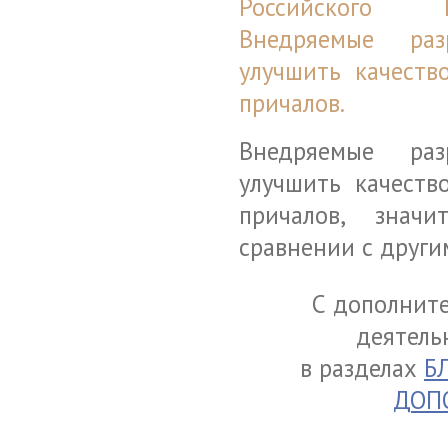
Российского К
Внедряемые раз
улучшить качеств
причалов.
Внедряемые раз
улучшить качеств
причалов, знач
сравнении с други
С дополнит
деятель
в разделах
Б
ДОП