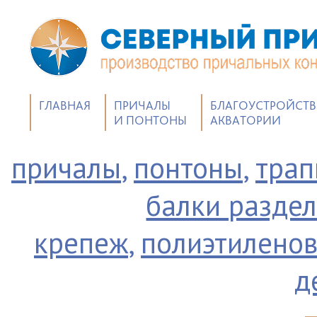
ГЛАВНАЯ
ПРИЧАЛЫ
БЛАГОУСТРОЙСТ
И ПОНТОНЫ
АКВАТОРИИ
причалы
,
понтоны
,
тра
балки разде
крепеж
,
полиэтиленов
д