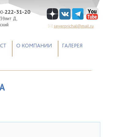
222-31-20
00-
 39лит Д,
кий
severprichal@mail.ru
СТ
О КОМПАНИИ
ГАЛЕРЕЯ
А