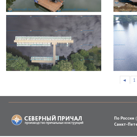
◄
1
По России
Санкт-Пете